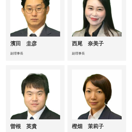
濱田 圭彦
西尾 奈美子
副理事長
副理事長
曽根 英貴
樫畑 茉莉子