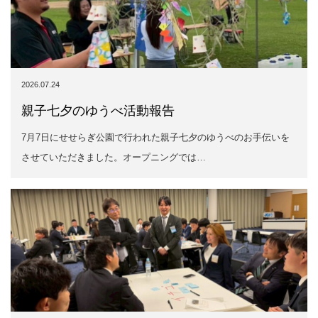
7月7日にせせらぎ公園で行われた親子七夕のゆうべのお手伝いを
させていただきました。オープニングでは…
2026.06.30
5月度例会 『～ありえないを、ありえるに～ 競
争しない価値を生み出す新たな発想』
5月18日(月)和歌山城ホールにて、5月度例会 『～ありえないを、
ありえるに～ 競争しない価値を生…