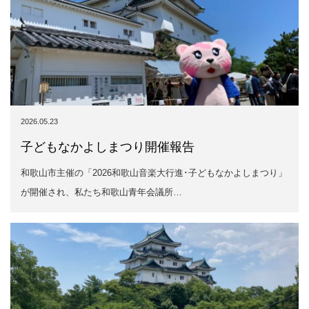
子どもなかよしまつり開催報告
和歌山市主催の「2026和歌山音楽大行進･子どもなかよしまつり」
が開催され、私たち和歌山青年会議所…
2026.05.19
【特集記事】「わとらんが行く!わえらの和歌
山、えぇとこいっぱいあらいしょ〜観光編」
わかやま歴史館へ取材に行ってきたらん♪歴史館では、紀州徳川家