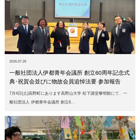
2026.07.28
一般社団法人伊都青年会議所 創立60周年記念式
典･祝賀会並びに物故会員追悼法要 参加報告
7月4日(土)高野町にあります高野山大学 松下講堂黎明館にて、一
般社団法人 伊都青年会議所 創立6…
2026.07.24
親子七夕のゆうべ活動報告