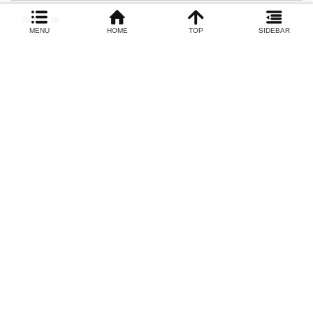
2025.02.18
和歌山青年会議所 ～2月の予定をご紹介～
2/3(月) 北方領土返還要求街頭啓発運動がありました。 県内8つ
の青年会議所メンバーが県職員の…