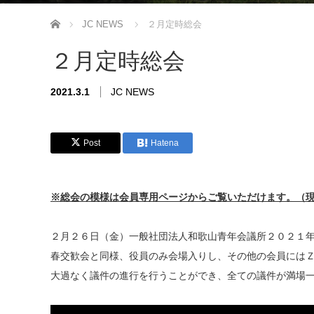
ホーム
JC NEWS
２月定時総会
２月定時総会
2021.3.1
JC NEWS
Post
Hatena
※総会の模様は会員専用ページからご覧いただけます。（
２月２６日（金）一般社団法人和歌山青年会議所２０２１
春交歓会と同様、役員のみ会場入りし、その他の会員には
大過なく議件の進行を行うことができ、全ての議件が満場