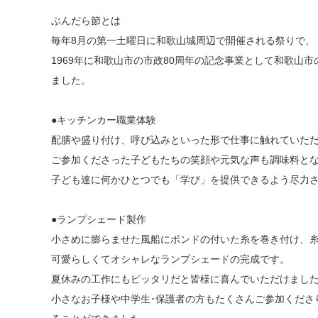
ぶんだら節とは
毎年8月の第一土曜日に和歌山城周辺で開催される祭りで、
1969年に和歌山市の市政80周年の記念事業として和歌山
ました。
●キッチンカー職業体験
配膳や盛り付け、呼び込みといった形で仕事に触れていた
ご参加くださった子どもたちの笑顔や元気な声も調味料と
子ども達に何かひとつでも「学び」を提供できるよう尽力
●ランプシェード製作
小さめに膨らませた風船にボンドの付いた糸を巻き付け、
可愛らしくてオシャレなランプシェードの完成です。
夏休みの工作にもピッタリだと皆様に喜んでいただけまし
小さなお子様や中学生･保護者の方もたくさんご参加くださ