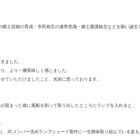
市の郷土芸能の育成・市民相互の連帯意識・郷土愛護観念などを願い誕生
だきました。
なり、より一層美味しく感じました。
させていただけましたこと、光栄に思っております。
糸が固まった後に風船を割って取り出したところにランプを入れると、
た。
り、JCメンバー含めランプシェード製作に一生懸命取り組んでいる姿も