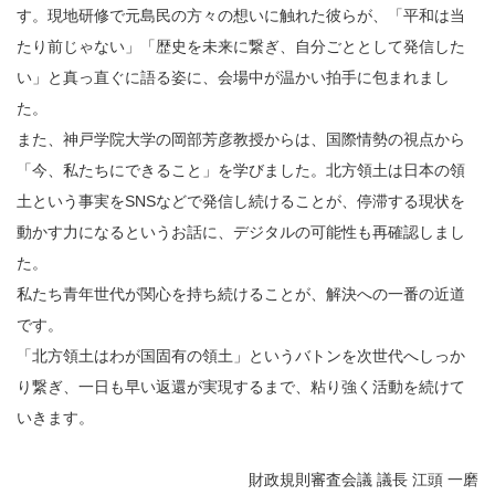
す。現地研修で元島民の方々の想いに触れた彼らが、「平和は当
たり前じゃない」「歴史を未来に繋ぎ、自分ごととして発信した
い」と真っ直ぐに語る姿に、会場中が温かい拍手に包まれまし
た。
また、神戸学院大学の岡部芳彦教授からは、国際情勢の視点から
「今、私たちにできること」を学びました。北方領土は日本の領
土という事実をSNSなどで発信し続けることが、停滞する現状を
動かす力になるというお話に、デジタルの可能性も再確認しまし
た。
私たち青年世代が関心を持ち続けることが、解決への一番の近道
です。
「北方領土はわが国固有の領土」というバトンを次世代へしっか
り繋ぎ、一日も早い返還が実現するまで、粘り強く活動を続けて
いきます。
財政規則審査会議 議長 江頭 一磨