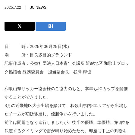
2025.7.22
JC NEWS
日 時：2025年06月25日(水)
場 所：目良多目的グラウンド
記事作成者：公益社団法人日本青年会議所 近畿地区 和歌山ブロッ
ク協議会 総務委員会 担当副会長 谷澤 輝也
和歌山県サッカー協会様のご協力のもと、本年もJCカップを開催
することができました。
8月の近畿地区大会出場を賭けて、和歌山県内8エリアから出場し
たチームが切磋琢磨し、優勝争いを行いました。
前半は問題もなく進行しましたが、後半の優勝、準優勝、第3位を
決定するタイミングで雷が鳴り始めたため、即座に中止の判断を