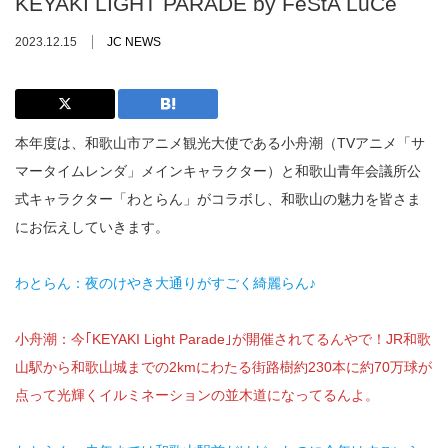
KEYAKI LIGHT PARADE by FeStA LuCe
2023.12.15
JC NEWS
本年度は、和歌山市アニメ観光大使である小舟潮（TVアニメ「サ
マータイムレンダ」メインキャラクター）と和歌山青年会議所公
式キャラクター「わとらん」がコラボし、和歌山の魅力を皆さま
にお伝えしていきます。
わとらん：夜のけやき大通りがすごく綺麗らん♪
小舟潮：今｢KEYAKI Light Parade｣が開催されてるんやで！JR和歌
山駅から和歌山城までの2kmにわたる街路樹約230本に約70万球が
点って光輝くイルミネーションの並木道になってるんよ。