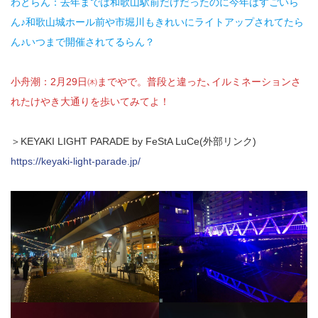
わとらん：去年までは和歌山駅前だけだったのに今年はすごいら
ん♪和歌山城ホール前や市堀川もきれいにライトアップされてたら
ん♪いつまで開催されてるらん？
小舟潮：2月29日㈭までやで。普段と違った､イルミネーションさ
れたけやき大通りを歩いてみてよ！
＞KEYAKI LIGHT PARADE by FeStA LuCe(外部リンク)
https://keyaki-light-parade.jp/