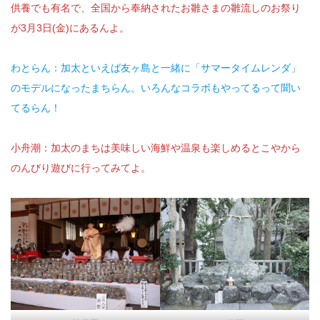
供養でも有名で、全国から奉納されたお雛さまの雛流しのお祭り
が3月3日(金)にあるんよ。
わとらん：加太といえば友ヶ島と一緒に「サマータイムレンダ」
のモデルになったまちらん。いろんなコラボもやってるって聞い
てるらん！
小舟潮：加太のまちは美味しい海鮮や温泉も楽しめるとこやから
のんびり遊びに行ってみてよ。