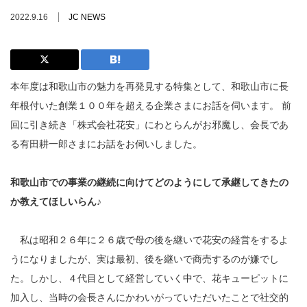
2022.9.16
JC NEWS
本年度は和歌山市の魅力を再発見する特集として、和歌山市に長
年根付いた創業１００年を超える企業さまにお話を伺います。 前
回に引き続き「株式会社花安」にわとらんがお邪魔し、会長であ
る有田耕一郎さまにお話をお伺いしました。
和歌山市での事業の継続に向けてどのようにして承継してきたの
か教えてほしいらん♪
私は昭和２６年に２６歳で母の後を継いで花安の経営をするよ
うになりましたが、実は最初、後を継いで商売するのが嫌でし
た。しかし、４代目として経営していく中で、花キューピットに
加入し、当時の会長さんにかわいがっていただいたことで社交的