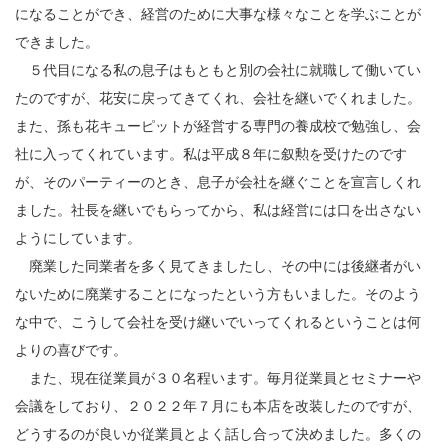
になることができ、経営のために大事な様々なことを学ぶことが
できました。
５代目になる私の息子はもともと別の会社に就職して働いてい
たのですが、花安に戻ってきてくれ、会社を継いでくれました。
また、孫も花キューピットが経営する専門の養成校で勉強し、会
社に入ってくれています。私は平成８年に叙勲を受けたのです
が、そのパーティーのとき、息子が会社を継ぐことを宣言しくれ
ました。社長を継いでもらってから、私は経営には口を出さない
ようにしています。
廃業した同業者を多く見てきましたし、その中には後継者がい
ないために廃業することになったという方もいました。そのよう
な中で、こうして会社を受け継いでいってくれるということは何
よりの喜びです。
また、現在従業員が３０名程います。毎月従業員とセミナーや
会議をしており、２０２２年７月にも本店を改装したのですが、
どうするのが良いか従業員とよく話し合って決めました。多くの