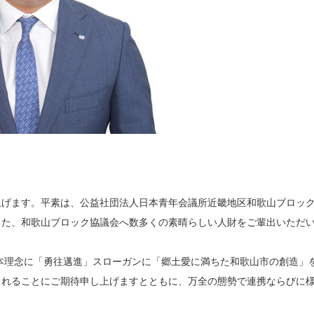
げます。平素は、公益社団法人日本青年会議所近畿地区和歌山ブロッ
また、和歌山ブロック協議会へ数多くの素晴らしい人財をご輩出いただ
本理念に「勇往邁進」スローガンに「郷土愛に満ちた和歌山市の創造」
されることにご期待申し上げますとともに、万全の態勢で連携ならびに