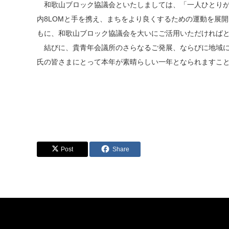
和歌山ブロック協議会といたしましては、「一人ひとりが
内8LOMと手を携え、まちをより良くするための運動を展
もに、和歌山ブロック協議会を大いにご活用いただければ
結びに、貴青年会議所のさらなるご発展、ならびに地域に
氏の皆さまにとって本年が素晴らしい一年となられますこ
Post
Share