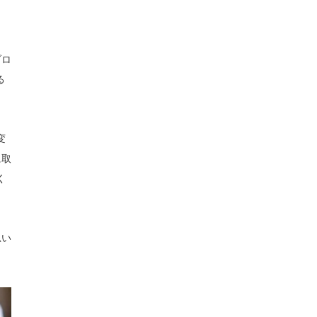
ブロ
る
変
に取
く
。
思い