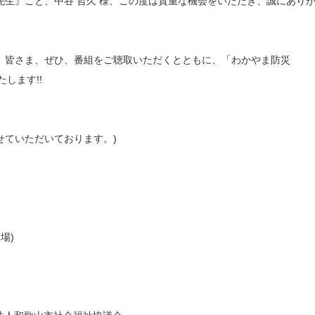
先生』こと、中谷 哲久 様、この度は貴重な機会をいただき、誠にあり
、皆さま、ぜひ、番組をご聴取いただくとともに、「わかやま防災
たします!!
」
し出させていただいております。)
開場)