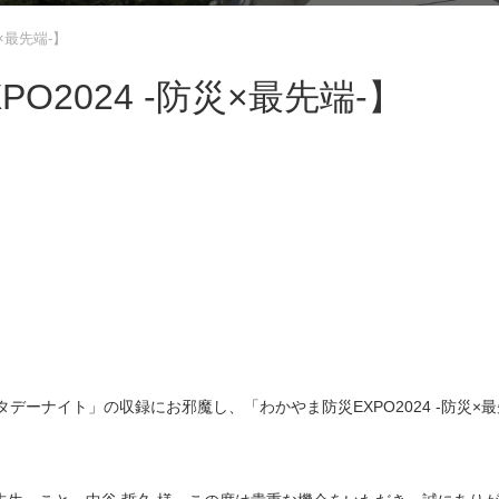
×最先端-】
O2024 -防災×最先端-】
タデーナイト」の収録にお邪魔し、「わかやま防災EXPO2024 -防災×最