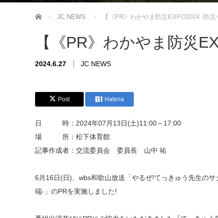
ホーム
JC NEWS
【《PR》わかやま防災EXPO2024 -防災
【《PR》わかやま防災EXP
2024.6.27
JC NEWS
Post
Hatena
日 時：2024年07月13日(土)11:00～17:00
場 所：松下体育館
記事作成者：交流委員会 委員長 山中 祐
6月16日(日)、wbs和歌山放送「やるぜ!てっきゅう先生のサ
端-」のPRを実施しました!